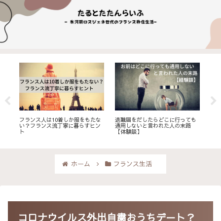
どこに行っても
勉強は贅沢？大人になって勉強が
感情の整理ができないで損ば
れた人の末路
楽しくなった体験と実感
そんな悩みが解決する本
ホーム
フランス生活
コロナウイルス外出自粛おうちデ－ト？