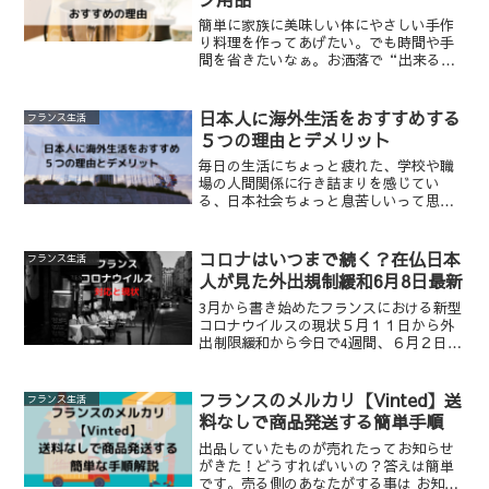
簡単に家族に美味しい体にやさしい手作
り料理を作ってあげたい。でも時間や手
間を省きたいなぁ。お洒落で“出来る
女‘’に憧れ目指したい！そんなあなた
のお悩みや願望にお答えします。この記
事を読み進めることによって家事を楽に
日本人に海外生活をおすすめする
フランス生活
しおしゃれな家電のマストア...
５つの理由とデメリット
毎日の生活にちょっと疲れた、学校や職
場の人間関係に行き詰まりを感じてい
る、日本社会ちょっと息苦しいって思う
人にこんな生活もあるよ！てな感じでか
いてみました。
コロナはいつまで続く？在仏日本
フランス生活
人が見た外出規制緩和6月8日最新
3月から書き始めたフランスにおける新型
コロナウイルスの現状５月１１日から外
出制限緩和から今日で4週間、６月２日か
ら規制緩和の第2フェ－ズに入ってから明
日で一週間になります。コロナはいつま
で続く？在仏日本人が見たフランス外出
フランスのメルカリ【Vinted】送
フランス生活
制限緩和第2フェ－...
料なしで商品発送する簡単手順
出品していたものが売れたってお知らせ
がきた！どうすればいいの？答えは簡単
です。売る側のあなたがする事は お知ら