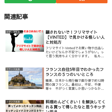
関連記事
騙されないで！フリマサイト
フランス生活
【VINTED】で見かける怪しい人
と対処方
フリマサイトVintedでお買い物や出品し
たいけどなんか不安でしょうがない。っ
て思う気持ちよく分かります。 私も最
初は不安な気持ちでいっぱいでした。そ
して何度か怪しい人に絡まれて困った事
があります。 困ったことに流行と利
フランス在住5年目でわかったフ
フランス生活
益のある分野ではど...
ランスの５つのいいところ
極東、日本から飛行機で直行便で約12時
間の国フランス。最初は、不安、不便
等々 不がつく言葉しか思いつかなかっ
たフランスでの生活だった5年前。「住め
ば都」ということわざあるように、今で
は結構ここフランスでの生活が好きで、
料理めんどくさい！を解決してく
フランス生活
気に入っています。私が...
れる買って得したなと思うキッチ
ン用品