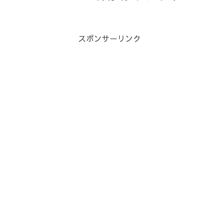
せメールに添付されたPDFファイル【送
付票】を印刷 梱包した品物に貼り付け 買
ってくれた人が選んだ運送会社に持って
いくこれだけです...
スポンサーリンク