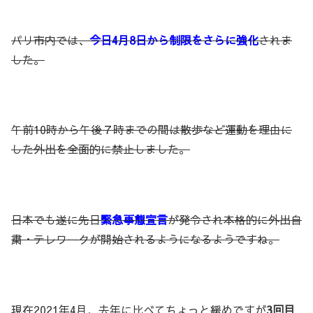
パリ市内では、
今日4月8日から制限をさらに強化
されま
した。
午前10時から午後７時までの間は散歩など運動を理由に
した外出を全面的に禁止しました。
日本でも遂に先日
緊急事態宣言
が発令され本格的に外出自
粛・テレワークが開始されるようになるようですね。
現在2021年4月、去年に比べてちょっと緩めですが
3回目