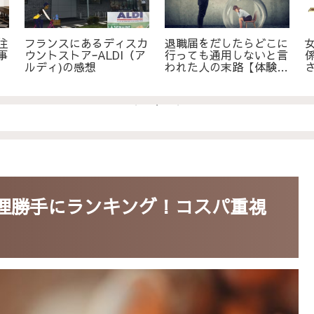
住
フランスにあるディスカ
退職届をだしたらどこに
事
ウントストアｰALDI（ア
行っても通用しないと言
ルディ)の感想
われた人の末路【体験
談】
理勝手にランキング！コスパ重視