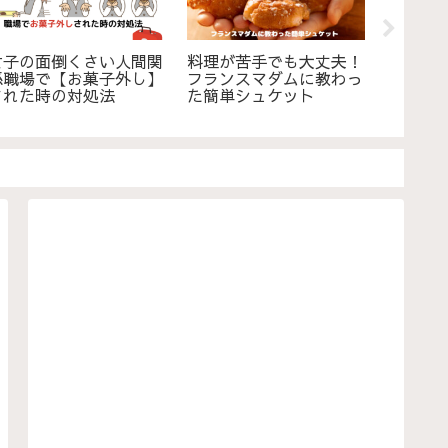
女子の面倒くさい人間関
料理が苦手でも大丈夫！
フラン
係職場で【お菓子外し】
フランスマダムに教わっ
大人の
された時の対処法
た簡単シュケット
コー