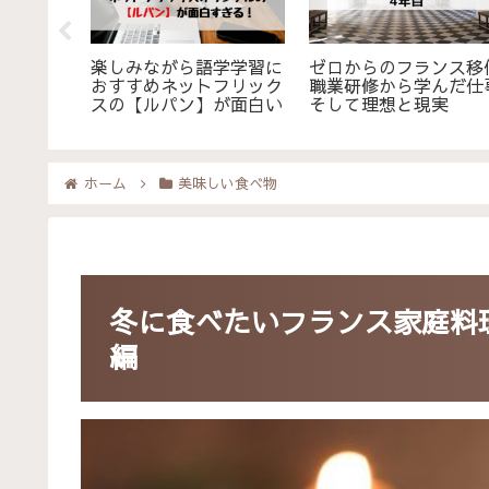
航空に搭
楽しみながら語学学習に
ゼロからのフランス移
ンスパリ
おすすめネットフリック
職業研修から学んだ仕
キラ）島
スの【ルパン】が面白い
そして理想と現実
ホーム
美味しい食べ物
冬に食べたいフランス家庭料
編